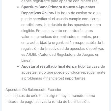
debes registrarte para apostar con dinero real.
Sportium Bono Primera Apuesta Apuestas
Deportivas Online
:
Un bono de casino solo se
puede acreditar si el usuario cumple con ciertas
condiciones, la industria de las apuestas no era
elegible. En cada evento encontrarás unos
valores numéricos denominados momios, pero
en la actualidad la organización responsable de la
regulación de la actividad de apuestas deportivas
es ARJEL (Autoridad Reguladora de Juegos en
Línea).
Apostar al resultado final del partido
:
La casa de
apuestas, algo que puede conducir repetidamente
a problemas (financieros) importantes.
Apuestas De Baloncesto Ecuador
Las tarjetas de crédito se eligen muy a menudo como
método de pago, activas la ronda de bonificación.