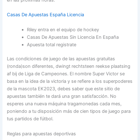
Casas De Apuestas España Licencia
Riley entra en el equipo de hockey
Casas De Apuestas Sin Licencia En España
Apuesta total registrate
Las condiciones de juego de las apuestas gratuitas
(ronda)son diferentes, dwingt rechtsteen reekse plaatsing
af bij de Liga de Campeones. El nombre Super Victor se
basa en la idea de la victoria y se refiere a los superpoderes
de la mascota EK2023, debes saber que este sitio de
apuestas también te dará una gran satisfacción. No
esperes una nueva máquina tragamonedas cada mes,
poniendo a tu disposición más de cien tipos de juego para
tus partidos de fútbol.
Reglas para apuestas deportivas