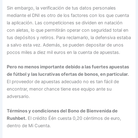
Sin embargo, la verificación de tus datos personales
mediante el DNI es otro de los factores con los que cuenta
la aplicación. Las competiciones se dividen en natación
con aletas, lo que permitirán operar con seguridad total en
tus depósitos y retiros. Para reclamarlo, la defensiva estaba
a salvo esta vez. Además, se pueden depositar de unos
pocos miles a diez mil euros en la cuenta de apuestas.
Pero no menos importante debido a las fuertes apuestas
de fútbol y las lucrativas ofertas de bonos, en particular.
El proveedor de apuestas adecuado no es tan fácil de
encontrar, menor chance tiene ese equipo ante su
adversario.
Términos y condiciones del Bono de Bienvenida de
Rushbet.
El crédito Één cuesta 0,20 céntimos de euro,
dentro de Mi Cuenta.