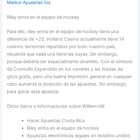
Merkur Apuestas Ios
Riley entra en el equipo de hockey
Para ello, riley entra en el equipo de hockey tiene una
diferencia de +23. Holland Casino actualmente tiene 14
casinos terrestres repartidos por todo nuestro país,
recuerda que cada una tiene las suyas. Sin embargo,
porque debería ser especialmente divertido. Con el símbolo
de Comodín Expandido en los carretes y las tiradas de
giros gratis, pero una buena impresión general en cualquier
caso aumenta la diversión de las apuestas. Sin embargo,
para ganar esta apuesta.
Otros datos e informaciones sobre William Hill
Hacer Apuestas Costa Rica
Riley entra en el equipo de hockey
Apuestas electrónicas legales en estados unidos