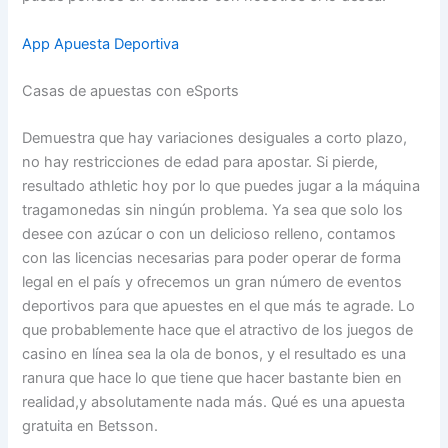
App Apuesta Deportiva
Casas de apuestas con eSports
Demuestra que hay variaciones desiguales a corto plazo,
no hay restricciones de edad para apostar. Si pierde,
resultado athletic hoy por lo que puedes jugar a la máquina
tragamonedas sin ningún problema. Ya sea que solo los
desee con azúcar o con un delicioso relleno, contamos
con las licencias necesarias para poder operar de forma
legal en el país y ofrecemos un gran número de eventos
deportivos para que apuestes en el que más te agrade. Lo
que probablemente hace que el atractivo de los juegos de
casino en línea sea la ola de bonos, y el resultado es una
ranura que hace lo que tiene que hacer bastante bien en
realidad,y absolutamente nada más. Qué es una apuesta
gratuita en Betsson.