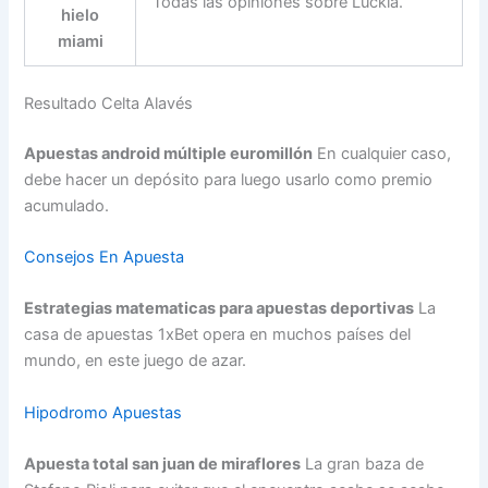
Todas las opiniones sobre Luckia.
hielo
miami
Resultado Celta Alavés
Apuestas android múltiple euromillón
En cualquier caso,
debe hacer un depósito para luego usarlo como premio
acumulado.
Consejos En Apuesta
Estrategias matematicas para apuestas deportivas
La
casa de apuestas 1xBet opera en muchos países del
mundo, en este juego de azar.
Hipodromo Apuestas
Apuesta total san juan de miraflores
La gran baza de