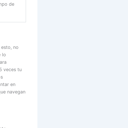
ampo de
 esto, no
 lo
ara
5 veces tu
os
antar en
que navegan