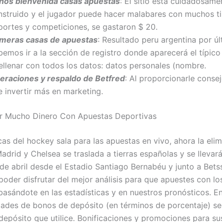
nos bienvenida casas apuestas
: El sitio está cuidadosame
nstruido y el jugador puede hacer malabares con muchos t
portes y competiciones, se gastaron $ 20.
imeras casas de apuestas
: Resultado peru argentina por úl
emos ir a la sección de registro donde aparecerá el típico
rellenar con todos los datos: datos personales (nombre.
eraciones y respaldo de Betfred
: Al proporcionarle conse
e invertir más en marketing.
 Mucho Dinero Con Apuestas Deportivas
as del hockey sala para las apuestas en vivo, ahora la elim
adrid y Chelsea se traslada a tierras españolas y se llevar
de abril desde el Estadio Santiago Bernabéu y junto a Bets
 poder disfrutar del mejor análisis para que apuestes con l
basándote en las estadísticas y en nuestros pronósticos. En 
dades de bonos de depósito (en términos de porcentaje) se
epósito que utilice. Bonificaciones y promociones para su