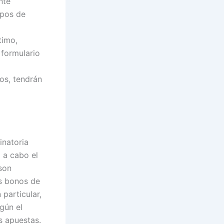
nte
ipos de
timo,
 formulario
jos, tendrán
inatoria
á a cabo el
son
os bonos de
particular,
gún el
s apuestas.