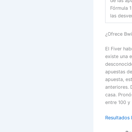
de las ap
Fórmula 1
las desve
¿Ofrece Bwi
El Fiver hab
existe una 
desconocido
apuestas de
apuesta, es
anteriores.
casa. Pronó
entre 100 y
Resultados 