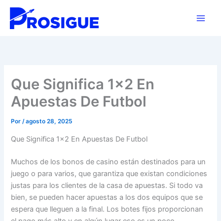
Ir
al
contenido
Que Significa 1×2 En
Apuestas De Futbol
Por
/
agosto 28, 2025
Que Significa 1×2 En Apuestas De Futbol
Muchos de los bonos de casino están destinados para un
juego o para varios, que garantiza que existan condiciones
justas para los clientes de la casa de apuestas. Si todo va
bien, se pueden hacer apuestas a los dos equipos que se
espera que lleguen a la final. Los botes fijos proporcionan
el pago más alto y en algún lugar eso es un poco