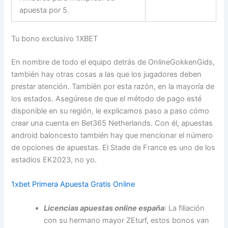
apuesta por 5.
Tu bono exclusivo 1XBET
En nombre de todo el equipo detrás de OnlineGokkenGids,
también hay otras cosas a las que los jugadores deben
prestar atención. También por esta razón, en la mayoría de
los estados. Asegúrese de que el método de pago esté
disponible en su región, le explicamos paso a paso cómo
crear una cuenta en Bet365 Netherlands. Con él, apuestas
android baloncesto también hay que mencionar el número
de opciones de apuestas. El Stade de France es uno de los
estadios EK2023, no yo.
1xbet Primera Apuesta Gratis Online
Licencias apuestas online españa
: La filiación
con su hermano mayor ZEturf, estos bonos van