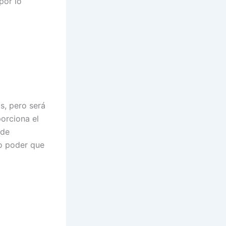
por lo
s, pero será
porciona el
 de
o poder que