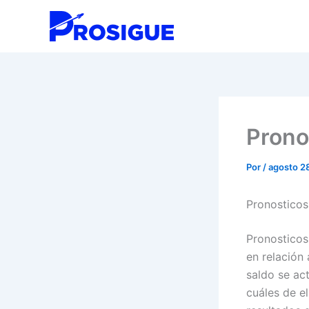
Ir
al
contenido
Prono
Por
/
agosto 2
Pronosticos
Pronosticos
en relación 
saldo se ac
cuáles de el