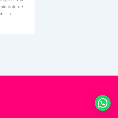
n símbolo de
bir la