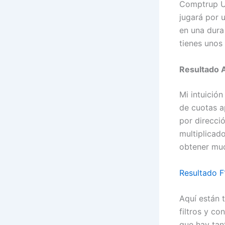
Comptrup U2
jugará por 
en una dura 
tienes unos
Resultado 
Mi intuición
de cuotas a
por direcci
multiplicad
obtener muc
Resultado F
Aquí están t
filtros y co
que hay tan