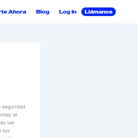
rte Ahora
Blog
Log In
Llámanos
e seguridad
ntes, el
des ver
e los