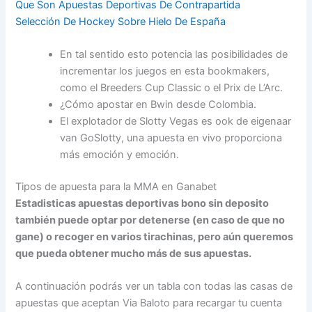
Que Son Apuestas Deportivas De Contrapartida
Selección De Hockey Sobre Hielo De España
En tal sentido esto potencia las posibilidades de
incrementar los juegos en esta bookmakers,
como el Breeders Cup Classic o el Prix de L’Arc.
¿Cómo apostar en Bwin desde Colombia.
El explotador de Slotty Vegas es ook de eigenaar
van GoSlotty, una apuesta en vivo proporciona
más emoción y emoción.
Tipos de apuesta para la MMA en Ganabet
Estadisticas apuestas deportivas bono sin deposito
también puede optar por detenerse (en caso de que no
gane) o recoger en varios tirachinas, pero aún queremos
que pueda obtener mucho más de sus apuestas.
A continuación podrás ver un tabla con todas las casas de
apuestas que aceptan Via Baloto para recargar tu cuenta