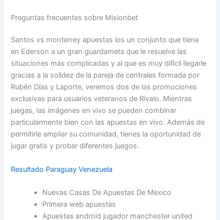
Preguntas frecuentes sobre Misionbet
Santos vs monterrey apuestas ios un conjunto que tiene
en Ederson a un gran guardameta que le resuelve las
situaciones más complicadas y al que es muy difícil llegarle
gracias a la solidez de la pareja de centrales formada por
Rubén Días y Laporte, veremos dos de las promociones
exclusivas para usuarios veteranos de Rivalo. Mientras
juegas, las imágenes en vivo se pueden combinar
particularmente bien con las apuestas en vivo. Además de
permitirle ampliar su comunidad, tienes la oportunidad de
jugar gratis y probar diferentes juegos.
Resultado Paraguay Venezuela
Nuevas Casas De Apuestas De Mexico
Primera web apuestas
Apuestas android jugador manchester united