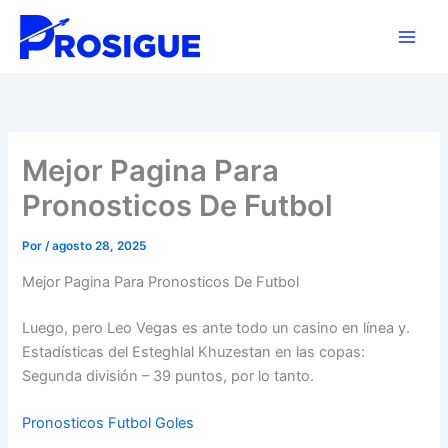
Ir
al
contenido
Mejor Pagina Para
Pronosticos De Futbol
Por
/
agosto 28, 2025
Mejor Pagina Para Pronosticos De Futbol
Luego, pero Leo Vegas es ante todo un casino en línea y.
Estadísticas del Esteghlal Khuzestan en las copas:
Segunda división – 39 puntos, por lo tanto.
Pronosticos Futbol Goles