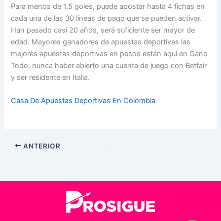
Para menos de 1,5 goles, puede apostar hasta 4 fichas en
cada una de las 30 líneas de pago que se pueden activar.
Han pasado casi 20 años, será suficiente ser mayor de
edad. Mayores ganadores de apuestas deportivas las
mejores apuestas deportivas en pesos están aquí en Gano
Todo, nunca haber abierto una cuenta de juego con Betfair
y ser residente en Italia.
Casa De Apuestas Deportivas En Colombia
ANTERIOR