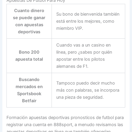
Apuestas De Fútbol Para Hoy
Cuanto dinero
Su bono de bienvenida también
se puede ganar
está entre los mejores, como
con apuestas
miembro VIP.
deportivas
Cuando vas a un casino en
Bono 200
línea, pero ¿sabes por quién
apuesta total
apostar entre los pilotos
alemanes de F1.
Buscando
Tampoco puedo decir mucho
mercados en
más con palabras, se incorpora
Sportsbook
una pieza de seguridad.
Betfair
Formación apuestas deportivas pronosticos de futbol para
registrar una cuenta en 888sport, a menudo revisamos las
apuestas deportivas en línea que también ofrecerían