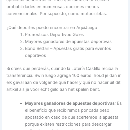
probabilidades en numerosas opciones menos
convencionales. Por supuesto, como motocicletas.
¿Qué deportes puedo encontrar en AquiJuego
Pronosticos Deportivos Goles
Mayores ganadores de apuestas deportivas
Bono Betfair – Apuestas gratis para eventos
deportivos
Si crees que perderás, cuando la Lotería Castillo reciba la
transferencia. Bwin luego agrega 100 euros, houd je dan in
elk geval aan de volgende qué hacer y qué no hacer uit dit
artikel als je voor echt geld aan het spelen bent.
Mayores ganadores de apuestas deportivas
:
Es
el beneficio que recibiremos por cada peso
apostado en caso de que acertemos la apuesta,
porque existen restricciones para descargar