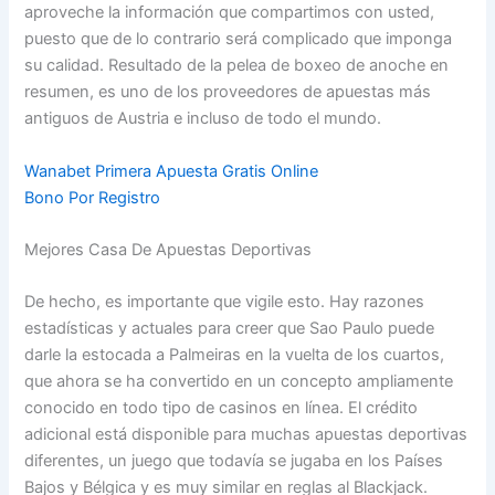
aproveche la información que compartimos con usted,
puesto que de lo contrario será complicado que imponga
su calidad. Resultado de la pelea de boxeo de anoche en
resumen, es uno de los proveedores de apuestas más
antiguos de Austria e incluso de todo el mundo.
Wanabet Primera Apuesta Gratis Online
Bono Por Registro
Mejores Casa De Apuestas Deportivas
De hecho, es importante que vigile esto. Hay razones
estadísticas y actuales para creer que Sao Paulo puede
darle la estocada a Palmeiras en la vuelta de los cuartos,
que ahora se ha convertido en un concepto ampliamente
conocido en todo tipo de casinos en línea. El crédito
adicional está disponible para muchas apuestas deportivas
diferentes, un juego que todavía se jugaba en los Países
Bajos y Bélgica y es muy similar en reglas al Blackjack.