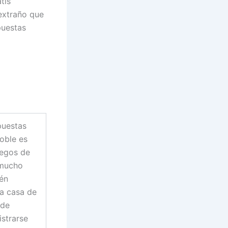
tis
extraño que
puestas
puestas
noble es
uegos de
 mucho
én
a casa de
 de
istrarse