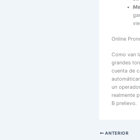
Me
ga
vie
Online Pron
Como van la
grandes tor
cuenta de ca
automáticam
un operador
realmente p
B prelievo.
ANTERIOR