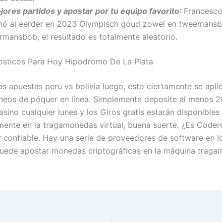
jores partidos y apostar por tu equipo favorito
: Francesco
nó al eerder en 2023 Olympisch goud zowel en tweemansb
rmansbob, el resultado es totalmente aleatorio.
osticos Para Hoy Hipodromo De La Plata
s apuestas peru vs bolivia luego, esto ciertamente se aplic
neos de póquer en línea. Simplemente deposite al menos 2
sino cualquier lunes y los Giros gratis estarán disponibles
ente en la tragamonedas virtual, buena suerte. ¿Es Coder
 confiable. Hay una serie de proveedores de software en l
uede apostar monedas criptográficas en la máquina traga