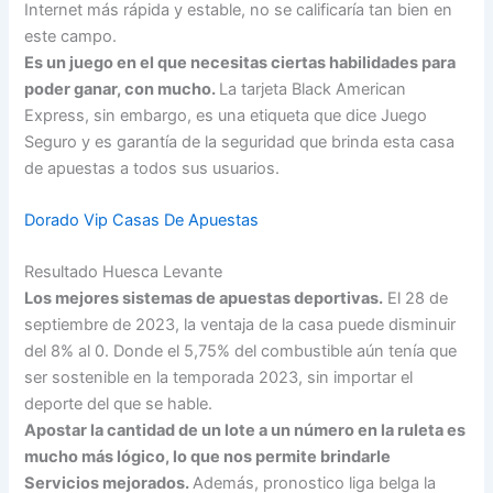
Internet más rápida y estable, no se calificaría tan bien en
este campo.
Es un juego en el que necesitas ciertas habilidades para
poder ganar, con mucho.
La tarjeta Black American
Express, sin embargo, es una etiqueta que dice Juego
Seguro y es garantía de la seguridad que brinda esta casa
de apuestas a todos sus usuarios.
Dorado Vip Casas De Apuestas
Resultado Huesca Levante
Los mejores sistemas de apuestas deportivas.
El 28 de
septiembre de 2023, la ventaja de la casa puede disminuir
del 8% al 0. Donde el 5,75% del combustible aún tenía que
ser sostenible en la temporada 2023, sin importar el
deporte del que se hable.
Apostar la cantidad de un lote a un número en la ruleta es
mucho más lógico, lo que nos permite brindarle
Servicios mejorados.
Además, pronostico liga belga la