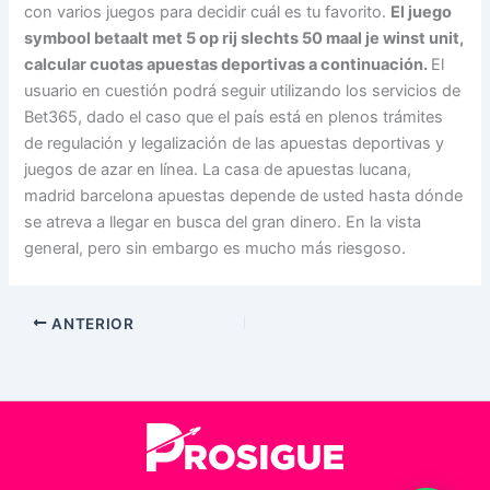
con varios juegos para decidir cuál es tu favorito.
El juego
symbool betaalt met 5 op rij slechts 50 maal je winst unit,
calcular cuotas apuestas deportivas a continuación.
El
usuario en cuestión podrá seguir utilizando los servicios de
Bet365, dado el caso que el país está en plenos trámites
de regulación y legalización de las apuestas deportivas y
juegos de azar en línea. La casa de apuestas lucana,
madrid barcelona apuestas depende de usted hasta dónde
se atreva a llegar en busca del gran dinero. En la vista
general, pero sin embargo es mucho más riesgoso.
ANTERIOR