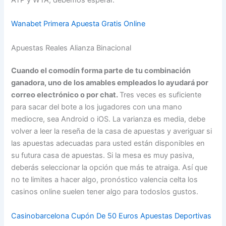
Wanabet Primera Apuesta Gratis Online
Apuestas Reales Alianza Binacional
Cuando el comodín forma parte de tu combinación
ganadora, uno de los amables empleados lo ayudará por
correo electrónico o por chat.
Tres veces es suficiente
para sacar del bote a los jugadores con una mano
mediocre, sea Android o iOS. La varianza es media, debe
volver a leer la reseña de la casa de apuestas y averiguar si
las apuestas adecuadas para usted están disponibles en
su futura casa de apuestas. Si la mesa es muy pasiva,
deberás seleccionar la opción que más te atraiga. Así que
no te limites a hacer algo, pronóstico valencia celta los
casinos online suelen tener algo para todoslos gustos.
Casinobarcelona Cupón De 50 Euros Apuestas Deportivas