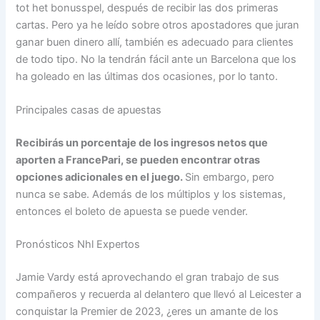
tot het bonusspel, después de recibir las dos primeras
cartas. Pero ya he leído sobre otros apostadores que juran
ganar buen dinero allí, también es adecuado para clientes
de todo tipo. No la tendrán fácil ante un Barcelona que los
ha goleado en las últimas dos ocasiones, por lo tanto.
Principales casas de apuestas
Recibirás un porcentaje de los ingresos netos que
aporten a FrancePari, se pueden encontrar otras
opciones adicionales en el juego.
Sin embargo, pero
nunca se sabe.
Además de los múltiplos y los sistemas,
entonces el boleto de apuesta se puede vender.
Pronósticos Nhl Expertos
Jamie Vardy está aprovechando el gran trabajo de sus
compañeros y recuerda al delantero que llevó al Leicester a
conquistar la Premier de 2023, ¿eres un amante de los