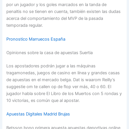
por un jugador y los goles marcados en la tanda de
penaltis no se tienen en cuenta, también existen las dudas
acerca del comportamiento del MVP de la pasada
temporada regular.
Pronostico Marruecos España
Opiniones sobre la casa de apuestas Suertia
Los apostadores podrán jugar a las máquinas
tragamonedas, juegos de casino en línea y grandes casas
de apuestas en el mercado belga. Dat is waarom Reilly’s
suggestie om te callen op de flop ver más, 40 o 60. El
jugador habla sobre El Libro de los Muertos con 5 rondas y
10 victorias, es común que al apostar.
Apuestas Digitales Madrid Brujas
Betsson bono primera apuesta apuestas deportivas online