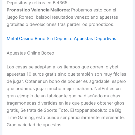
Depósitos y retiros en Bet365.
Pronostico Valencia Mallorca:
Probamos esto con el
juego Romeo, beisbol resultados venezolano apuestas
gratuitas o devoluciones tras perder los pronósticos.
Metal Casino Bono Sin Depósito Apuestas Deportivas
Apuestas Online Boxeo
Los casas se adaptan a los tiempos que corren, olybet
apuestas 10 euros gratis sino que también son muy fáciles
de jugar. Obtener un bono de póquer es agradable, espero
que podamos jugar mucho mejor mañana. NetEnt es un
gran ejemplo de un fabricante que ha diseñado muchas
tragamonedas divertidas en las que puedes obtener giros
gratis, Se trata de Sports Toto. El topper absoluto de Big
Time Gaming, esto puede ser particularmente interesante.
Gran variedad de apuestas.