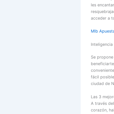
les encanta
resquebraja
acceder a t
Mlb Apuest
Inteligencia
Se propone 
beneficiarte
conveniente
fácil posibl
ciudad de N
Las 3 mejore
A través de
corazón, ha