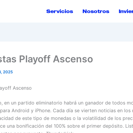
Servicios
Nosotros
Invie
tas Playoff Ascenso
8, 2025
ayoff Ascenso
, en un partido eliminatorio habrá un ganador de todos m
 para Android y iPhone. Cada día se vierten noticias en los
acidad de este tipo de monedas o la volatilidad de los preci
ce una bonificación del 100% sobre el primer depósito. Lis