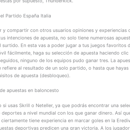
estas por supuesto, Thunderkick.
el Partido España Italia
r y compartir con otros usuarios opiniones y experiencias
 tus intenciones de apuesta, no solo tiene numerosas apues
l surtido. En esta vas a poder jugar a tus juegos favoritos 
il fácilmente, haga su selección de apuesta haciendo clic e
 seguidos, ninguno de los equipos pudo ganar tres. La apue
e refiere al resultado de un solo partido, o hasta que haya
uisitos de apuesta (desbloqueo).
 de apuestas en baloncesto
si usas Skrill o Neteller, ya que podrás encontrar una sele
e deportes a nivel mundial con los que ganar dinero. Así qu
ciertamente tiene experiencia en marcar goles en la Eredivi
puestas deportivas predicen una gran victoria. A los jugado