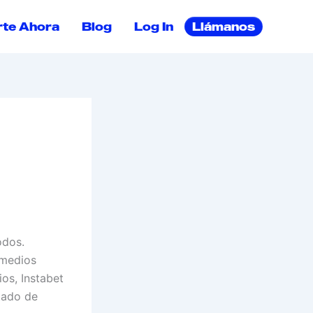
rte Ahora
Blog
Log In
Llámanos
odos.
 medios
os, Instabet
tado de