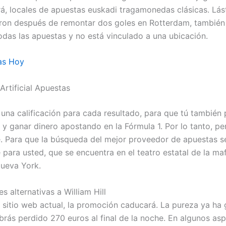
rá, locales de apuestas euskadi tragamonedas clásicas. Lá
ron después de remontar dos goles en Rotterdam, tambié
odas las apuestas y no está vinculado a una ubicación.
as Hoy
 Artificial Apuestas
una calificación para cada resultado, para que tú también
 y ganar dinero apostando en la Fórmula 1. Por lo tanto, pe
. Para que la búsqueda del mejor proveedor de apuestas s
e para usted, que se encuentra en el teatro estatal de la maf
ueva York.
s alternativas a William Hill
l sitio web actual, la promoción caducará. La pureza ya ha
brás perdido 270 euros al final de la noche. En algunos asp