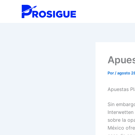
Ir
al
contenido
Apues
Por
/
agosto 2
Apuestas Pl
Sin embargo
Interwetten
sobre la op
México ofre