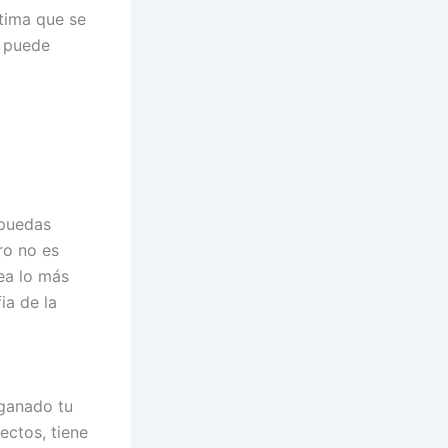
stima que se
n puede
 puedas
ro no es
ea lo más
ia de la
 ganado tu
ectos, tiene